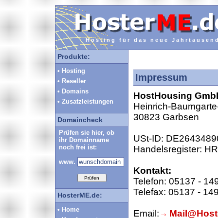
Hosting für das neue Jahrtausen
Produkte:
• Hosting
Impressum
• Reseller
• Domains
HostHousing Gmb
• Zusatzleistungen
Heinrich-Baumgarte-
30823 Garbsen
Domaincheck
Prüfen sie hier, ob
USt-ID: DE2643489
ihr Domainname
noch frei ist:
Handelsregister: H
www.
Kontakt:
Telefon: 05137 - 14
Telefax: 05137 - 14
HosterME.de:
• Home
Email:
Mail@Host