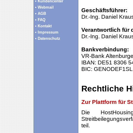
• Kundencenter
• Webmail
Geschäftsführer:
• AGB
Dr.-Ing. Daniel Krau
• FAQ
• Kontakt
Verantwortlich für
• Impressum
Dr.-Ing. Daniel Kra
• Datenschutz
Bankverbindung:
VR-Bank Altenburge
IBAN: DE51 8306 5
BIC: GENODEF1S
Rechtliche H
Zur Plattform für 
Die HostHous
Streitbeilegungsver
teil.