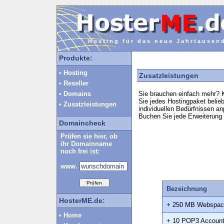
Hosting für das neue Jahrtausen
Produkte:
• Hosting
Zusatzleistungen
• Reseller
Sie brauchen einfach mehr? 
• Domains
Sie jedes Hostingpaket belieb
• Zusatzleistungen
individuellen Bedürfnissen a
Buchen Sie jede Erweiterung
Domaincheck
Prüfen sie hier, ob
ihr Domainname
noch frei ist:
www.
Bezeichnung
HosterME.de:
+ 250 MB Webspac
• Home
+ 10 POP3 Account